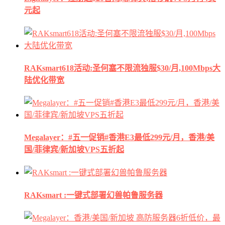
元起
RAKsmart618活动:圣何塞不限流独服$30/月,100Mbps大
陆优化带宽
Megalayer：#五一促销#香港E3最低299元/月，香港/美
国/菲律宾/新加坡VPS五折起
RAKsmart :一键式部署幻兽帕鲁服务器