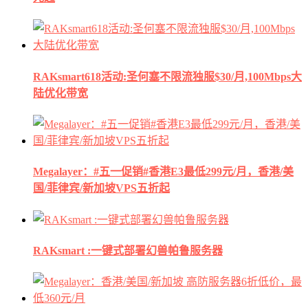
RAKsmart618活动:圣何塞不限流独服$30/月,100Mbps大
陆优化带宽
Megalayer：#五一促销#香港E3最低299元/月，香港/美
国/菲律宾/新加坡VPS五折起
RAKsmart :一键式部署幻兽帕鲁服务器