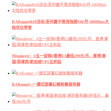
RAKsmart618活动:圣何塞不限流独服$30/月,100Mbps大
陆优化带宽
Megalayer：#五一促销#香港E3最低299元/月，香港/美
国/菲律宾/新加坡VPS五折起
RAKsmart :一键式部署幻兽帕鲁服务器