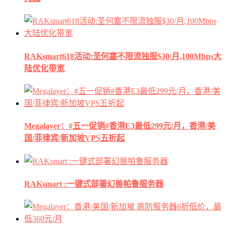
RAKsmart618活动:圣何塞不限流独服$30/月,100Mbps大
陆优化带宽
Megalayer：#五一促销#香港E3最低299元/月，香港/美
国/菲律宾/新加坡VPS五折起
RAKsmart :一键式部署幻兽帕鲁服务器