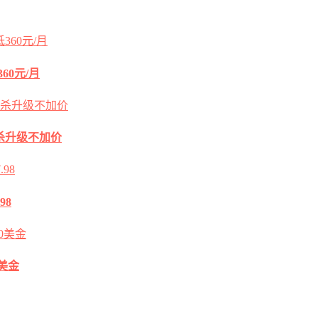
60元/月
2G秒杀升级不加价
98
0美金