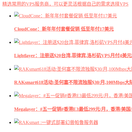
精选常用的VPS服务商，可以更灵活根据自己的需求选择VPS
CloudCone：新年年付套餐促销 低至年付17美元
Lightlayer：注册送$20台湾,菲律宾,洛杉矶VPS月付4美
RAKsmart618活动:圣何塞不限流独服$30/月,100Mbp
Megalayer：#五一促销#香港E3最低299元/月，香港/美