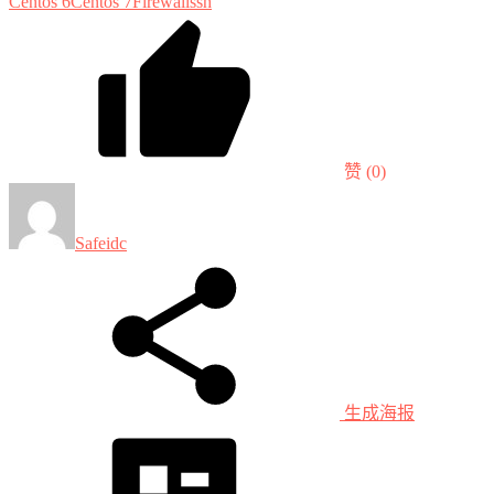
Centos 6
Centos 7
Firewall
ssh
赞
(0)
Safeidc
生成海报