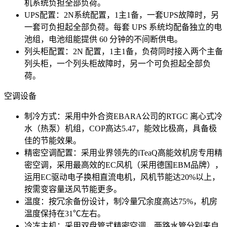
机系统负担全部负荷。
UPS配置：2N系统配置，1主1备，一套UPS故障时，另
一套可负担起全部负荷。每套 UPS 系统均配备独立的电
池组，电池组能提供 60 分钟的不间断供电。
列头柜配置：2N 配置，1主1备，负荷同时接入两个主备
列头柜，一个列头柜故障时，另一个可负担起全部负
荷。
空调设备
制冷方式：采用中外合资EBARA公司的RTGC 离心式冷
水（热泵）机组，COP高达5.47，能效比极高，具备极
佳的节能效果。
精密空调配置：采用业界领先的iTeaQ高能效机房专用精
密空调，采用最高效的EC风机（采用德国EBM品牌），
运用EC驱动电子换相直流电机，风机节能达20%以上，
按需变容量送风节能更多。
温度：按冗余备份设计，制冷量冗余度高达75%，机房
温度保持在31℃左右。
冷冻主机：采用双盘管式精密空调，两路水管分别来自