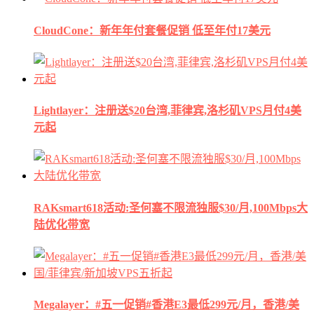
CloudCone：新年年付套餐促销 低至年付17美元
Lightlayer：注册送$20台湾,菲律宾,洛杉矶VPS月付4美
元起
RAKsmart618活动:圣何塞不限流独服$30/月,100Mbps大
陆优化带宽
Megalayer：#五一促销#香港E3最低299元/月，香港/美